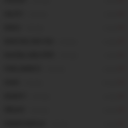
POLÉVKY
+10Kč obaly
9 variant
SALÁTY
+10Kč obaly
8 variant
NUDLE
+10Kč obaly
13 variant
KUNG PAO, PAD THAI
+10Kč obaly
2 varianty
KACHNA, KARI, RÝŽE
+10Kč obaly
9 variant
POKE, BURRITO
+10Kč obaly
2 varianty
SUSHI
+10Kč obaly
24 variant
DEZERTY
+10Kč obaly
3 varianty
PŘÍLOHY
+10Kč obaly
3 varianty
DOMÁCÍ NÁPOJE
+10Kč obaly
5 variant