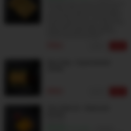
Netradiční rolka s krevetou nebo krevetou
v tempuře nebo hovězím masem nebo
tofu a rýžové nudle a čerstvou zeleninou.
Kreveta nebo krevetou v tempuře nebo
hovězím masem nebo tofu , rýžové nudle,
mrkev, ředkev, ledový salát, koriandr.
Podáváme s domácí chilli majonézou..
Určeno k okamžité spotřebě.
99Kč
Upravit
Vybrat
Nem Chay - Vegetariánské
závitky
89Kč
Upravit
Vybrat
Tôm Chiên Xù - Obalované
krevety
1
2
100%
Excellent
1 hodnocení