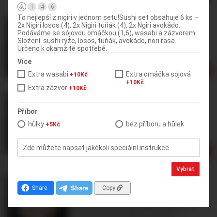
1
4
6
To nejlepší z nigiri v jednom setu!Sushi set obsahuje 6 ks –
Sake polévku
2x Nigiri losos (4), 2x Nigiri tuňák (4), 2x Ngiri avokádo.
Podáváme se sójovou omáčkou (1,6), wasabi a zázvorem.
4
6
Složení: sushi rýže, losos, tuňák, avokádo, nori řasa.
Pasta ze sojových bobů, losos, jarní
Určeno k okamžité spotřebě.
cibulka,řasy
Více
99Kč
Upravit
Vybrat
Extra wasabi
Extra omáčka sojová
+10Kč
+10Kč
Extra zázvor
+10Kč
Súp Miso - Miso Polévka
3
4
Příbor
Polévka z miso pasty, dashi vývaru a
hůlky
bez příboru a hůlek
+5Kč
různých přísad, jako jsou řasy, tofu nebo
zelenina.
Zde můžete napsat jakékoli speciální instrukce
89Kč
Upravit
Vybrat
Vybrat
Dimsum knedlíčky
Share
Copy
100%
Excellent
2 hodnocení
Krevetové knedlíčky DIM SUM, Knedlíčky
dim sum patří mezi pokrmy, které si
zaslouží jistou dávku fantazie a