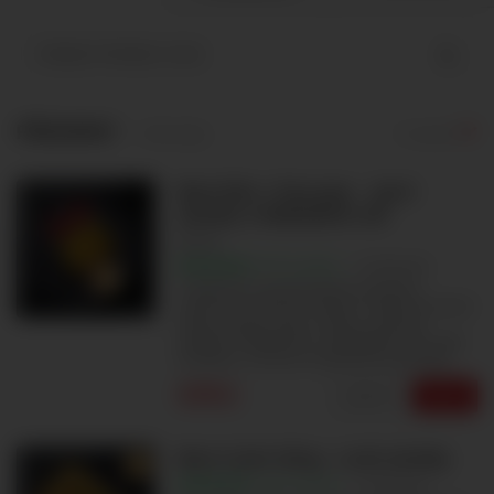
PŘEDKRMY
+10Kč obaly
13 variant
Nem Rán + Dưa gop - Jarní
závitky s Nakládané zelí
3
100%
Excellent
6 hodnocení
Tradičních vietnamských závitků s
vepřovým mletým masem. Vepřové mleté
maso, houby, vejce, mrkev, zelí, jarní
cibulka. Podáváme s nakládané zelí, chilli
omáčkou. Určeno k okamžité spotřebě.
69Kč
Upravit
Vybrat
Nem Cuốn Sống - Letní závitky
100%
Excellent
2 hodnocení