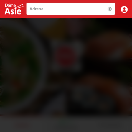
Asian Fusion
Asie, Sushi, Thailand
Doprava Zdarma do 0 minut - Min.obj.
0Kč
91%
O restauraci
Nabídka
8 hodnocení