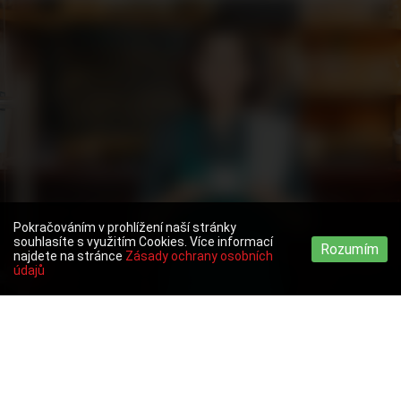
Pokračováním v prohlížení naší stránky
souhlasíte s využitím Cookies. Více informací
Rozumím
najdete na stránce
Zásady ochrany osobních
údajů
Toggle
navigation
INFORMACE
Privacy Policy for Drivers