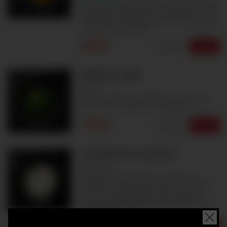
Do křupava usmažené krevety Black Tiger
v asijské tempuře! Krevety tempura (1, 2).
Podáváme s Chilli Sweet omáčkou. Určeno
k okamžité spotřebě.
89Kč
Upravit
Vybrat
Wakame salát
11
Wakame salát z mořské řasy a sezamu
(11). Určeno k okamžité spotřebě.
79Kč
Upravit
Vybrat
Tom Kha Gai s kuřecím
3
4
Thajská kuřecí polévka Tom Kha Gai.
Kokosové mléko, kuřecí maso, citronová
tráva, koření galangal, chilli, žampión,
červená cibule, koriandr. (3, 4). Určeno k
okamžité spotřebě.
99Kč
Upravit
Vybrat